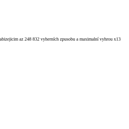
abizejicim az 248 832 vyherních zpusobu a maximalní vyhrou x13