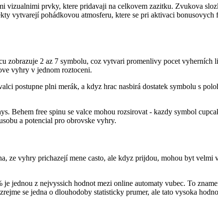
mi vizualnimi prvky, ktere pridavaji na celkovem zazitku. Zvukova sloz
ekty vytvarejí pohádkovou atmosferu, ktere se pri aktivaci bonusovych 
u zobrazuje 2 az 7 symbolu, coz vytvari promenlivy pocet vyherních 
ove vyhry v jednom roztoceni.
alci postupne plni merák, a kdyz hrac nasbirá dostatek symbolu s polo
. Behem free spinu se valce mohou rozsirovat - kazdy symbol cupcake,
usobu a potencial pro obrovske vyhry.
, ze vyhry prichazejí mene casto, ale kdyz prijdou, mohou byt velmi 
 je jednou z nejvyssich hodnot mezi online automaty vubec. To znamen
zrejme se jedna o dlouhodoby statisticky prumer, ale tato vysoka hodn