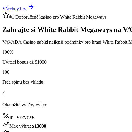
Všechny hry
#1 Doporučené kasino pro
White Rabbit Megaways
Zahrajte si
White Rabbit Megaways
na V
VAVADA Casino nabízí nejlepší podmínky pro hraní
White Rabbit 
100%
Uvítací bonus až $1000
100
Free spinů bez vkladu
⚡
Okamžité výběry výher
RTP:
97.72
%
Max výhra:
x13000