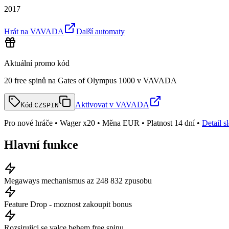
2017
Hrát na VAVADA
Další automaty
Aktuální promo kód
20 free spinů na Gates of Olympus 1000 v VAVADA
Aktivovat v
VAVADA
Kód:
CZSPIN
Pro nové hráče
• Wager x20
• Měna EUR
• Platnost 14 dní
•
Detail s
Hlavní funkce
Megaways mechanismus az 248 832 zpusobu
Feature Drop - moznost zakoupit bonus
Rozsirujici se valce behem free spinu