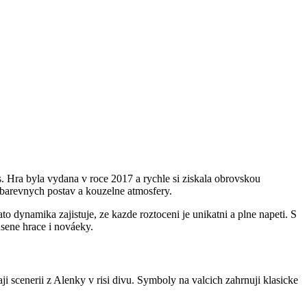
Hra byla vydana v roce 2017 a rychle si ziskala obrovskou
, barevnych postav a kouzelne atmosfery.
dynamika zajistuje, ze kazde roztoceni je unikatni a plne napeti. S
sene hrace i nováeky.
i scenerii z Alenky v risi divu. Symboly na valcich zahrnuji klasicke