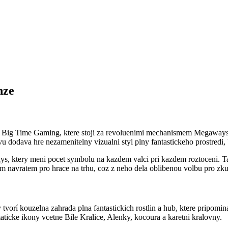
nze
a Big Time Gaming, ktere stoji za revoluenimi mechanismem Megaways. 
vu dodava hre nezamenitelny vizualni styl plny fantastickeho prostredi
ktery meni pocet symbolu na kazdem valci pri kazdem roztoceni. Tato 
navratem pro hrace na trhu, coz z neho dela oblibenou volbu pro zku
rí kouzelna zahrada plna fantastickich rostlin a hub, ktere pripominaj
ticke ikony vcetne Bile Kralice, Alenky, kocoura a karetni kralovny.