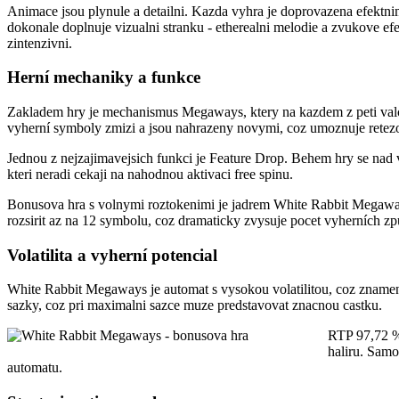
Animace jsou plynule a detailni. Kazda vyhra je doprovazena efektni
dokonale doplnuje vizualni stranku - etherealni melodie a zvukove ef
zintenzivni.
Herní mechaniky a funkce
Zakladem hry je mechanismus Megaways, ktery na kazdem z peti valc
vyherní symboly zmizi a jsou nahrazeny novymi, coz umoznuje retez
Jednou z nejzajimavejsich funkci je Feature Drop. Behem hry se nad v
kteri neradi cekaji na nahodnou aktivaci free spinu.
Bonusova hra s volnymi roztokenimi je jadrem White Rabbit Megaways
rozsirit az na 12 symbolu, coz dramaticky zvysuje pocet vyherních zp
Volatilita a vyherní potencial
White Rabbit Megaways je automat s vysokou volatilitou, coz znamena
sazky, coz pri maximalni sazce muze predstavovat znacnou castku.
RTP 97,72 %
haliru. Samo
automatu.