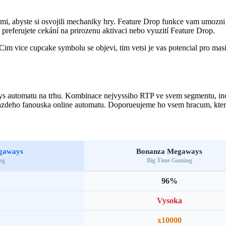
i, abyste si osvojili mechaniky hry. Feature Drop funkce vam umozni 
eferujete cekání na prirozenu aktivaci nebo vyuzití Feature Drop.
Cim vice cupcake symbolu se objevi, tim vetsi je vas potencial pro mas
utomatu na trhu. Kombinace nejvyssiho RTP ve svem segmentu, inovati
zdeho fanouska online automatu. Doporueujeme ho vsem hracum, kteri 
gaways
Bonanza Megaways
ng
Big Time Gaming
96%
Vysoka
x10000