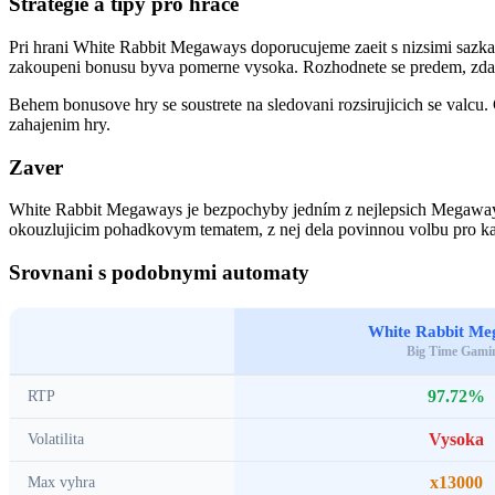
Strategie a tipy pro hrace
Pri hrani White Rabbit Megaways doporucujeme zaeit s nizsimi sazkam
zakoupeni bonusu byva pomerne vysoka. Rozhodnete se predem, zda pr
Behem bonusove hry se soustrete na sledovani rozsirujicich se valcu. 
zahajenim hry.
Zaver
White Rabbit Megaways je bezpochyby jedním z nejlepsich Megaways a
okouzlujicim pohadkovym tematem, z nej dela povinnou volbu pro ka
Srovnani s podobnymi automaty
White Rabbit Me
Big Time Gami
97.72%
RTP
Vysoka
Volatilita
x13000
Max vyhra