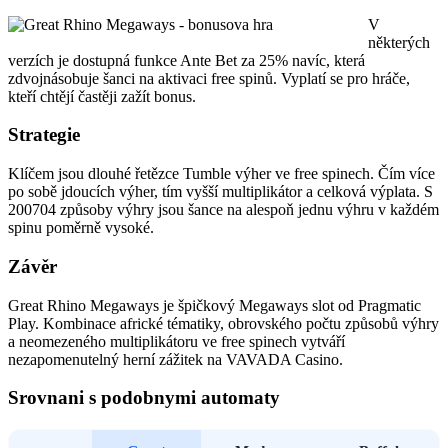
V
některých
verzích je dostupná funkce Ante Bet za 25% navíc, která
zdvojnásobuje šanci na aktivaci free spinů. Vyplatí se pro hráče,
kteří chtějí častěji zažít bonus.
Strategie
Klíčem jsou dlouhé řetězce Tumble výher ve free spinech. Čím více
po sobě jdoucích výher, tím vyšší multiplikátor a celková výplata. S
200704 způsoby výhry jsou šance na alespoň jednu výhru v každém
spinu poměrně vysoké.
Závěr
Great Rhino Megaways je špičkový Megaways slot od Pragmatic
Play. Kombinace africké tématiky, obrovského počtu způsobů výhry
a neomezeného multiplikátoru ve free spinech vytváří
nezapomenutelný herní zážitek na VAVADA Casino.
Srovnani s podobnymi automaty