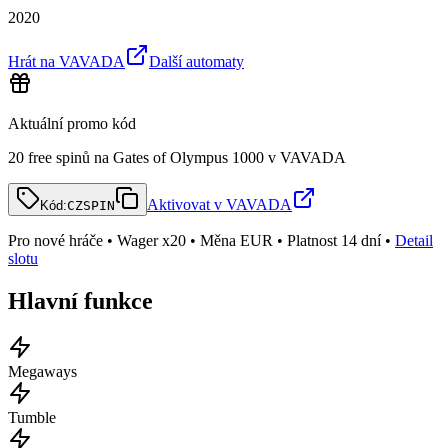
2020
Hrát na VAVADA
Další automaty
Aktuální promo kód
20 free spinů na Gates of Olympus 1000 v VAVADA
Aktivovat v
VAVADA
Kód:
CZSPIN
Pro nové hráče
• Wager x20
• Měna EUR
• Platnost 14 dní
•
Detail
slotu
Hlavní funkce
Megaways
Tumble