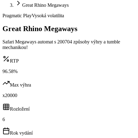
Great Rhino Megaways
Pragmatic Play
Vysoká
volatilita
Great Rhino Megaways
Safari Megaways automat s 200704 způsoby výhry a tumble
mechanikou!
RTP
96.58
%
Max výhra
x20000
Rozložení
6
Rok vydání