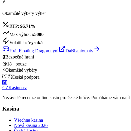
⚡
Okamžité výběry výher
RTP:
96.71
%
Max výhra:
x5000
Volatilita:
Vysoká
Hrát
Floating Dragon
nyní
Další automaty
🔒
Bezpečné hraní
🔞
18+ pouze
⚡
Okamžité výběry
🇨🇿
Česká podpora
🎰
CZKasino
.cz
Nezávislé recenze online kasin pro české hráče. Pomáháme vám najít n
Kasina
Všechna kasina
Nová kasina 2026
Česká kasina