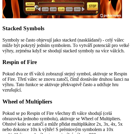
Stacked Symbols
Symboly se často objevují jako stacked (naskládané) - celý válec
může být pokrytý jedním symbolem. To vytváří potenciál pro velké
výhry, zejména když se shodují stacked symboly na více válcích.
Respin of Fire
Pokud dva ze tří válců zobrazují stejný symbol, aktivuje se Respin
of Fire. Třetí válec se znovu zatočí, čímž dostáváte druhou šanci na
výhru. Tato funkce se aktivuje překvapivě často a udržuje hru
vzrušující.
Wheel of Multipliers
Pokud se po Respin of Fire všechny tři válce shodují (celá
obrazovka jednoho symbolu), aktivuje se Wheel of Multipliers.
Ohnivé kolo se zatočí a může přidat multiplikátor 2x, 3x, 4x, 5x
nebo dokonce 10x k výhře! S prémiovým symbolem a 10x