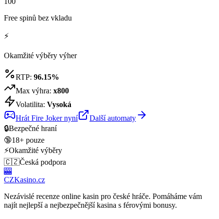
100
Free spinů bez vkladu
⚡
Okamžité výběry výher
RTP:
96.15
%
Max výhra:
x800
Volatilita:
Vysoká
Hrát
Fire Joker
nyní
Další automaty
🔒
Bezpečné hraní
🔞
18+ pouze
⚡
Okamžité výběry
🇨🇿
Česká podpora
🎰
CZKasino
.cz
Nezávislé recenze online kasin pro české hráče. Pomáháme vám
najít nejlepší a nejbezpečnější kasina s férovými bonusy.