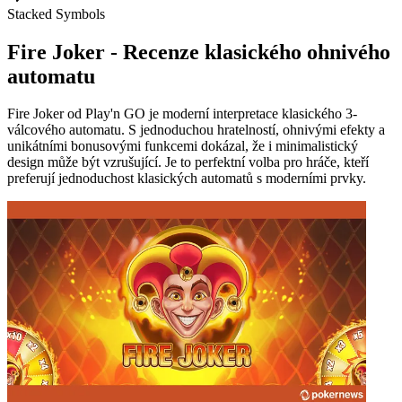
Stacked Symbols
Fire Joker - Recenze klasického ohnivého
automatu
Fire Joker od Play'n GO je moderní interpretace klasického 3-
válcového automatu. S jednoduchou hratelností, ohnivými efekty a
unikátními bonusovými funkcemi dokázal, že i minimalistický
design může být vzrušující. Je to perfektní volba pro hráče, kteří
preferují jednoduchost klasických automatů s moderními prvky.