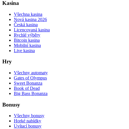
Kasina
Všechna kasina
Nová kasina 2026
Česká kasina
Licencovaná kasina
Rychlé výběry
Bitcoin kasina
Mobilní kasina
Live kasina
Hry
Všechny automaty
Gates of Olympus
Sweet Bonanza
Book of Dead
Big Bass Bonanza
Bonusy
Všechny bonusy
Horké nabídky
Uvítací bonusy