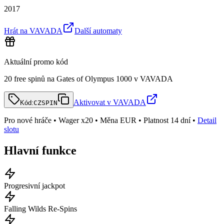
2017
Hrát na VAVADA
Další automaty
Aktuální promo kód
20 free spinů na Gates of Olympus 1000 v VAVADA
Aktivovat v
VAVADA
Kód:
CZSPIN
Pro nové hráče
• Wager x20
• Měna EUR
• Platnost 14 dní
•
Detail
slotu
Hlavní funkce
Progresivní jackpot
Falling Wilds Re-Spins