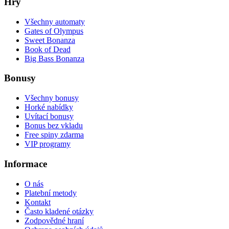
Hry
Všechny automaty
Gates of Olympus
Sweet Bonanza
Book of Dead
Big Bass Bonanza
Bonusy
Všechny bonusy
Horké nabídky
Uvítací bonusy
Bonus bez vkladu
Free spiny zdarma
VIP programy
Informace
O nás
Platební metody
Kontakt
Často kladené otázky
Zodpovědné hraní