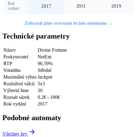
Rok
2017
2011
2019
vydani
Zobrazit plne srovnani techto automatu →
Technické parametry
Název
Divine Fortune
Poskytovatel
NetEnt
RTP
96.59
%
Volatilita
Střední
Maximální výhra
Jackpot
Rozložení válců
5x3
Výherní linie
20
Rozsah sázek
0.2
€ -
100
€
Rok vydání
2017
Podobné automaty
Všechny hry