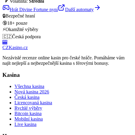
Volatilita:
Střední
Hrát
Divine Fortune
nyní
Další automaty
🔒
Bezpečné hraní
🔞
18+ pouze
⚡
Okamžité výběry
🇨🇿
Česká podpora
🎰
CZKasino
.cz
Nezávislé recenze online kasin pro české hráče. Pomáháme vám
najít nejlepší a nejbezpečnější kasina s férovými bonusy.
Kasina
Všechna kasina
Nová kasina 2026
Česká kasina
Licencovaná kasina
Rychlé výběry
Bitcoin kasina
Mobilní kasina
Live kasina