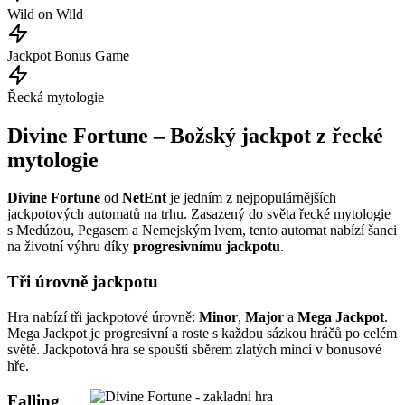
Wild on Wild
Jackpot Bonus Game
Řecká mytologie
Divine Fortune – Božský jackpot z řecké
mytologie
Divine Fortune
od
NetEnt
je jedním z nejpopulárnějších
jackpotových automatů na trhu. Zasazený do světa řecké mytologie
s Medúzou, Pegasem a Nemejským lvem, tento automat nabízí šanci
na životní výhru díky
progresivnímu jackpotu
.
Tři úrovně jackpotu
Hra nabízí tři jackpotové úrovně:
Minor
,
Major
a
Mega Jackpot
.
Mega Jackpot je progresivní a roste s každou sázkou hráčů po celém
světě. Jackpotová hra se spouští sběrem zlatých mincí v bonusové
hře.
Falling