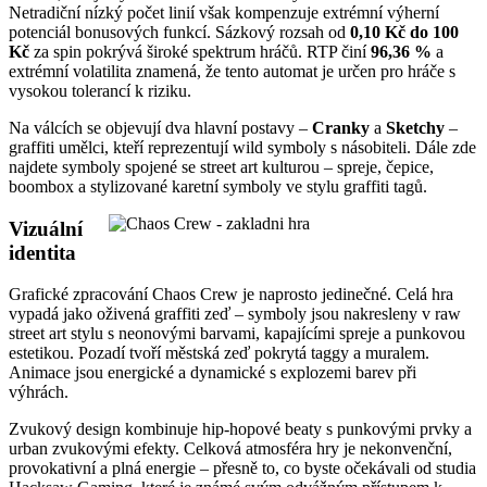
Netradiční nízký počet linií však kompenzuje extrémní výherní
potenciál bonusových funkcí. Sázkový rozsah od
0,10 Kč do 100
Kč
za spin pokrývá široké spektrum hráčů. RTP činí
96,36 %
a
extrémní volatilita znamená, že tento automat je určen pro hráče s
vysokou tolerancí k riziku.
Na válcích se objevují dva hlavní postavy –
Cranky
a
Sketchy
–
graffiti umělci, kteří reprezentují wild symboly s násobiteli. Dále zde
najdete symboly spojené se street art kulturou – spreje, čepice,
boombox a stylizované karetní symboly ve stylu graffiti tagů.
Vizuální
identita
Grafické zpracování Chaos Crew je naprosto jedinečné. Celá hra
vypadá jako oživená graffiti zeď – symboly jsou nakresleny v raw
street art stylu s neonovými barvami, kapajícími spreje a punkovou
estetikou. Pozadí tvoří městská zeď pokrytá taggy a muralem.
Animace jsou energické a dynamické s explozemi barev při
výhrách.
Zvukový design kombinuje hip-hopové beaty s punkovými prvky a
urban zvukovými efekty. Celková atmosféra hry je nekonvenční,
provokativní a plná energie – přesně to, co byste očekávali od studia