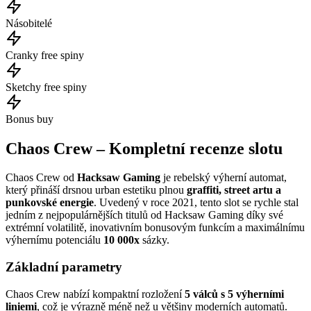
Násobitelé
Cranky free spiny
Sketchy free spiny
Bonus buy
Chaos Crew – Kompletní recenze slotu
Chaos Crew od
Hacksaw Gaming
je rebelský výherní automat,
který přináší drsnou urban estetiku plnou
graffiti, street artu a
punkovské energie
. Uvedený v roce 2021, tento slot se rychle stal
jedním z nejpopulárnějších titulů od Hacksaw Gaming díky své
extrémní volatilitě, inovativním bonusovým funkcím a maximálnímu
výhernímu potenciálu
10 000x
sázky.
Základní parametry
Chaos Crew nabízí kompaktní rozložení
5 válců s 5 výherními
liniemi
, což je výrazně méně než u většiny moderních automatů.