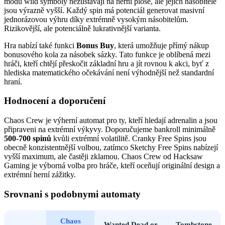
módu wild symboly nezůstávají na herní ploše, ale jejich násobitele
jsou výrazně vyšší. Každý spin má potenciál generovat masivní
jednorázovou výhru díky extrémně vysokým násobitelům.
Rizikovější, ale potenciálně lukrativnější varianta.
Hra nabízí také funkci
Bonus Buy
, která umožňuje přímý nákup
bonusového kola za násobek sázky. Tato funkce je oblíbená mezi
hráči, kteří chtějí přeskočit základní hru a jít rovnou k akci, byť z
hlediska matematického očekávání není výhodnější než standardní
hraní.
Hodnocení a doporučení
Chaos Crew je výherní automat pro ty, kteří hledají adrenalin a jsou
připraveni na extrémní výkyvy. Doporučujeme bankroll minimálně
500-700 spinů
kvůli extrémní volatilitě. Cranky Free Spins jsou
obecně konzistentnější volbou, zatímco Sketchy Free Spins nabízejí
vyšší maximum, ale častěji zklamou. Chaos Crew od Hacksaw
Gaming je výborná volba pro hráče, kteří oceňují originální design a
extrémní herní zážitky.
Srovnani s podobnymi automaty
Chaos
Wanted Dead or
Tombstone