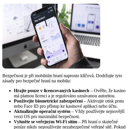
Bezpečnost je při mobilním hraní naprosto klíčová. Dodržujte tyto
zásady pro bezpečné hraní na mobilu:
Hrajte pouze v licencovaných kasinech
– Ověřte, že kasino
má platnou licenci a je regulováno uznávanou autoritou.
Používejte biometrické zabezpečení
– Aktivujte otisk prstu
nebo Face ID pro přístup ke kasinové aplikaci nebo účtu.
Aktualizujte operační systém
– Vždy používejte nejnovější
verzi OS pro maximální bezpečnost.
Vyhněte se veřejným Wi-Fi sítím
– Při hraní o skutečné
peníze nikdy nepoužívejte nezabezpečené veřejné sítě. Pokud