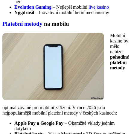
her
Evolution Gaming
– Nejlepší mobilní
live kasino
Yggdrasil
– Inovativní mobilní herní mechanismy
Platební metody
na mobilu
Mobilní
kasino by
mělo
nabízet
pohodlné
platební
metody
optimalizované pro mobilní zařízení. V roce 2026 jsou
nejpopulárnější mobilní platební metody v českých kasinech:
Apple Pay a Google Pay
– Okamžité vklady jedním
dotykem
Platební karty
– Visa a Mastercard s 3D Secure ověřením