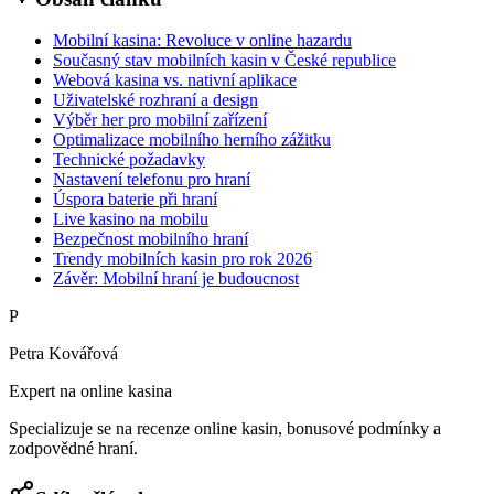
Mobilní kasina: Revoluce v online hazardu
Současný stav mobilních kasin v České republice
Webová kasina vs. nativní aplikace
Uživatelské rozhraní a design
Výběr her pro mobilní zařízení
Optimalizace mobilního herního zážitku
Technické požadavky
Nastavení telefonu pro hraní
Úspora baterie při hraní
Live kasino na mobilu
Bezpečnost mobilního hraní
Trendy mobilních kasin pro rok 2026
Závěr: Mobilní hraní je budoucnost
P
Petra Kovářová
Expert na online kasina
Specializuje se na recenze online kasin, bonusové podmínky a
zodpovědné hraní.