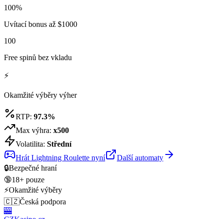
100%
Uvítací bonus až $1000
100
Free spinů bez vkladu
⚡
Okamžité výběry výher
RTP:
97.3
%
Max výhra:
x500
Volatilita:
Střední
Hrát
Lightning Roulette
nyní
Další automaty
🔒
Bezpečné hraní
🔞
18+ pouze
⚡
Okamžité výběry
🇨🇿
Česká podpora
🎰