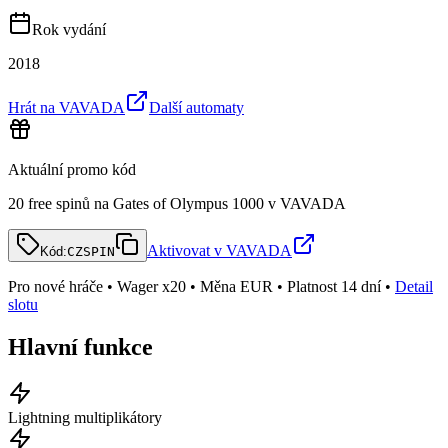
Rok vydání
2018
Hrát na VAVADA
Další automaty
Aktuální promo kód
20 free spinů na Gates of Olympus 1000 v VAVADA
Aktivovat v
VAVADA
Kód:
CZSPIN
Pro nové hráče
• Wager x20
• Měna EUR
• Platnost 14 dní
•
Detail
slotu
Hlavní funkce
Lightning multiplikátory