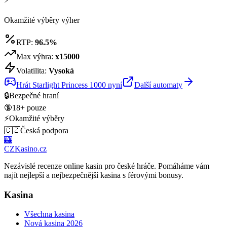
Okamžité výběry výher
RTP:
96.5
%
Max výhra:
x15000
Volatilita:
Vysoká
Hrát
Starlight Princess 1000
nyní
Další automaty
🔒
Bezpečné hraní
🔞
18+ pouze
⚡
Okamžité výběry
🇨🇿
Česká podpora
🎰
CZKasino
.cz
Nezávislé recenze online kasin pro české hráče. Pomáháme vám
najít nejlepší a nejbezpečnější kasina s férovými bonusy.
Kasina
Všechna kasina
Nová kasina 2026