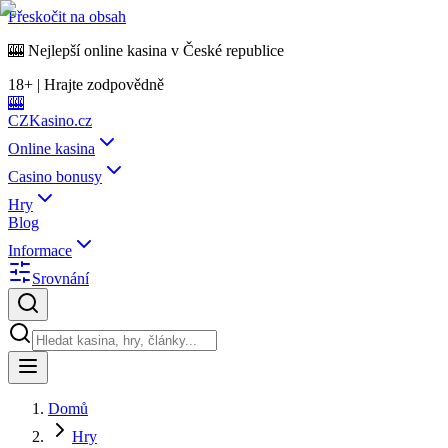
Přeskočit na obsah
🎰 Nejlepší online kasina v České republice
18+ | Hrajte zodpovědně
🎰
CZKasino
.cz
Online kasina
Casino bonusy
Hry
Blog
Informace
Srovnání
Domů
Hry