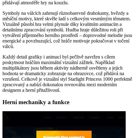
přidávají atmosféře hry na kouzlu.
Symboly na válcích zahrnují různobarevné drahokamy, hvězdy a
měsíční motivy, které skvěle ladí s celkovým vesmírným tématem.
Vizuálně působí hra velmi plynule díky kvalitním animacím a
detailnímu zpracování symbolů. Hudba hraje důležitou roli při
vytváření příjemného herního prostředí – doprovodné melodie jsou
energické a povzbuzující, což hráče motivuje pokračovat v točení
válců.
Každý detail grafiky i animací byl pečlivě navržen s cílem
poskytnout hráčům maximální vizuální zážitek. Například
multiplikátory jsou během aktivity nádherně osvětleny a jejich
hodnota se dramaticky zobrazuje na obrazovce, což přidává na
vzrušení. Celkově je vizuální styl Starlight Princess 1000 perfektně
zpracovaný a nabízí dokonalou rovnováhu mezi moderním
designem a herní přitažlivostí.
Herní mechaniky a funkce