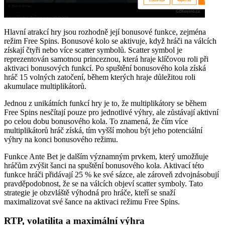
Hlavní atrakcí hry jsou rozhodně její bonusové funkce, zejména
režim Free Spins. Bonusové kolo se aktivuje, když hráči na válcích
získají čtyři nebo více scatter symbolů. Scatter symbol je
reprezentován samotnou princeznou, která hraje klíčovou roli při
aktivaci bonusových funkcí. Po spuštění bonusového kola získá
hráč 15 volných zatočení, během kterých hraje důležitou roli
akumulace multiplikátorů.
Jednou z unikátních funkcí hry je to, že multiplikátory se během
Free Spins nesčítají pouze pro jednotlivé výhry, ale zůstávají aktivní
po celou dobu bonusového kola. To znamená, že čím více
multiplikátorů hráč získá, tím vyšší mohou být jeho potenciální
výhry na konci bonusového režimu.
Funkce Ante Bet je dalším významným prvkem, který umožňuje
hráčům zvýšit šanci na spuštění bonusového kola. Aktivací této
funkce hráči přidávají 25 % ke své sázce, ale zároveň zdvojnásobují
pravděpodobnost, že se na válcích objeví scatter symboly. Tato
strategie je obzvláště výhodná pro hráče, kteří se snaží
maximalizovat své šance na aktivaci režimu Free Spins.
RTP, volatilita a maximální výhra