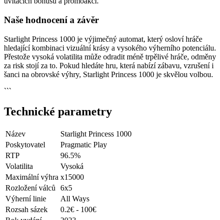
uvítacích bonusů a promoakcí.
Naše hodnocení a závěr
Starlight Princess 1000 je výjimečný automat, který osloví hráče
hledající kombinaci vizuální krásy a vysokého výherního potenciálu.
Přestože vysoká volatilita může odradit méně trpělivé hráče, odměny
za risk stojí za to. Pokud hledáte hru, která nabízí zábavu, vzrušení i
šanci na obrovské výhry, Starlight Princess 1000 je skvělou volbou.
```
Technické parametry
Název
Starlight Princess 1000
Poskytovatel
Pragmatic Play
RTP
96.5
%
Volatilita
Vysoká
Maximální výhra
x15000
Rozložení válců
6x5
Výherní linie
All Ways
Rozsah sázek
0.2
€ -
100
€