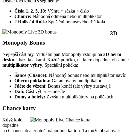
Dealer točí kolem s segmenty:
Čísla 1, 2, 5, 10:
Výhra = sázka × číslo
Chance:
Náhodná odměna nebo multiplikátor
2 Rolls / 4 Rolls:
Spuštění bonusového 3D kola
3D
Monopoly Bonus
Nejlepší část hry. Virtuální pan Monopoly vstoupí na
3D herní
desku
a hází kostkami. Každé políčko, na které dopadne, obsahuje
multiplikátor výhry
. Speciální políčka:
Šance (Chance):
Náhodný bonus nebo multiplikátor navíc
Obecní pokladna:
Garantovaný multiplikátor
Jděte do vězení:
Bonus končí (ale výhry zůstávají)
Daň:
Část výhry se odečte
Domy a hotely:
Zvyšují multiplikátory na políčkách
Chance karty
Když kolo
dopadne
na Chance, dealer otočí náhodnou kartou. Ta může obsahovat: