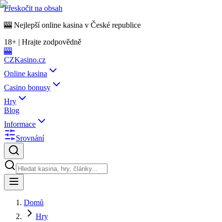
Přeskočit na obsah
🎰 Nejlepší online kasina v České republice
18+ | Hrajte zodpovědně
🎰
CZKasino
.cz
Online kasina
Casino bonusy
Hry
Blog
Informace
Srovnání
Domů
Hry