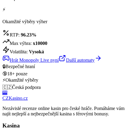
⚡
Okamžité výběry výher
RTP:
96.23
%
Max výhra:
x10000
Volatilita:
Vysoká
Hrát
Monopoly Live
nyní
Další automaty
🔒
Bezpečné hraní
🔞
18+ pouze
⚡
Okamžité výběry
🇨🇿
Česká podpora
🎰
CZKasino
.cz
Nezávislé recenze online kasin pro české hráče. Pomáháme vám
najít nejlepší a nejbezpečnější kasina s férovými bonusy.
Kasina