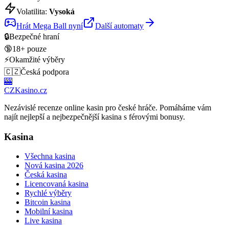
Volatilita:
Vysoká
Hrát
Mega Ball
nyní
Další automaty
🔒
Bezpečné hraní
🔞
18+ pouze
⚡
Okamžité výběry
🇨🇿
Česká podpora
🎰
CZKasino
.cz
Nezávislé recenze online kasin pro české hráče. Pomáháme vám
najít nejlepší a nejbezpečnější kasina s férovými bonusy.
Kasina
Všechna kasina
Nová kasina 2026
Česká kasina
Licencovaná kasina
Rychlé výběry
Bitcoin kasina
Mobilní kasina
Live kasina