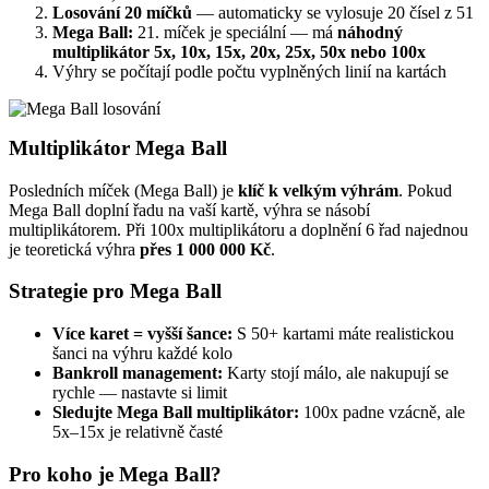
Losování 20 míčků
— automaticky se vylosuje 20 čísel z 51
Mega Ball:
21. míček je speciální — má
náhodný
multiplikátor 5x, 10x, 15x, 20x, 25x, 50x nebo 100x
Výhry se počítají podle počtu vyplněných linií na kartách
Multiplikátor Mega Ball
Posledních míček (Mega Ball) je
klíč k velkým výhrám
. Pokud
Mega Ball doplní řadu na vaší kartě, výhra se násobí
multiplikátorem. Při 100x multiplikátoru a doplnění 6 řad najednou
je teoretická výhra
přes 1 000 000 Kč
.
Strategie pro Mega Ball
Více karet = vyšší šance:
S 50+ kartami máte realistickou
šanci na výhru každé kolo
Bankroll management:
Karty stojí málo, ale nakupují se
rychle — nastavte si limit
Sledujte Mega Ball multiplikátor:
100x padne vzácně, ale
5x–15x je relativně časté
Pro koho je Mega Ball?