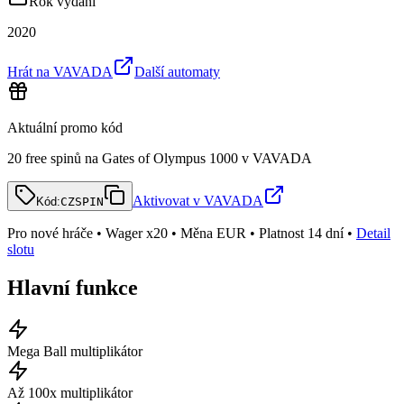
Rok vydání
2020
Hrát na VAVADA
Další automaty
Aktuální promo kód
20 free spinů na Gates of Olympus 1000 v VAVADA
Aktivovat v
VAVADA
Kód:
CZSPIN
Pro nové hráče
• Wager x20
• Měna EUR
• Platnost 14 dní
•
Detail
slotu
Hlavní funkce
Mega Ball multiplikátor
Až 100x multiplikátor