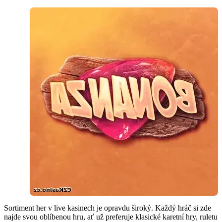
Sortiment her v live kasinech je opravdu široký. Každý hráč si zde
najde svou oblíbenou hru, ať už preferuje klasické karetní hry, ruletu