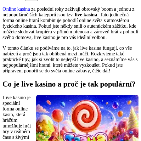
Online kasina
za poslední roky zažívají obrovský boom a jednou z
nejpopulárnějších kategorií jsou tzv.
live kasina
. Tato jedinečná
forma online hraní kombinuje pohodlí online světa s atmosférou
fyzického kasina. Pokud jste někdy snili o autentickém zážitku, kde
můžete sledovat krupiéra v přímém přenosu a zároveň hrát z pohodlí
svého domova, live kasino je pro vás ideální volbou.
V tomto článku se podíváme na to, jak live kasina fungují, co vše
nabízejí a proč jsou tak oblíbená mezi hráči. Rozkryjeme také
praktické tipy, jak si zvolit to nejlepší live kasino, a seznámíme vás s
nejpopulárnějšími hrami, které můžete vyzkoušet. Pokud jste
připraveni ponořit se do světa online zábavy, čtěte dál!
Co je live kasino a proč je tak populární?
Live kasino je
speciální
forma online
kasin, která
hráčům
umožňuje hrát
hry v reálném
čase s živými