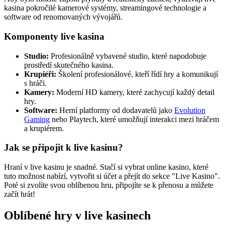
kasina pokročilé kamerové systémy, streamingové technologie a
software od renomovaných vývojářů.
Komponenty live kasina
Studio:
Profesionálně vybavené studio, které napodobuje
prostředí skutečného kasina.
Krupiéři:
Školení profesionálové, kteří řídí hry a komunikují
s hráči.
Kamery:
Moderní HD kamery, které zachycují každý detail
hry.
Software:
Herní platformy od dodavatelů jako
Evolution
Gaming
nebo Playtech, které umožňují interakci mezi hráčem
a krupiérem.
Jak se připojit k live kasinu?
Hraní v live kasinu je snadné. Stačí si vybrat online kasino, které
tuto možnost nabízí, vytvořit si účet a přejít do sekce "Live Kasino".
Poté si zvolíte svou oblíbenou hru, připojíte se k přenosu a můžete
začít hrát!
Oblíbené hry v live kasinech