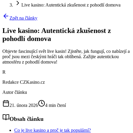
Live kasino: Autentická zkušenost z pohodlí domova
Zpět na články
Live kasino: Autentická zkušenost z
pohodlí domova
Objevte fascinující svět live kasin! Zjistěte, jak fungují, co nabízejí a
proč jsou mezi českými hráči tak oblíbená. Zažijte autentickou
atmosféru z pohodlí domova!
R
Redakce CZKasino.cz
Autor článku
21. února 2026
4
min čtení
Obsah článku
Co je live kasino a proč je tak populární?