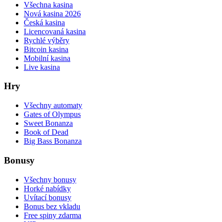
Všechna kasina
Nová kasina 2026
Česká kasina
Licencovaná kasina
Rychlé výběry
Bitcoin kasina
Mobilní kasina
Live kasina
Hry
Všechny automaty
Gates of Olympus
Sweet Bonanza
Book of Dead
Big Bass Bonanza
Bonusy
Všechny bonusy
Horké nabídky
Uvítací bonusy
Bonus bez vkladu
Free spiny zdarma