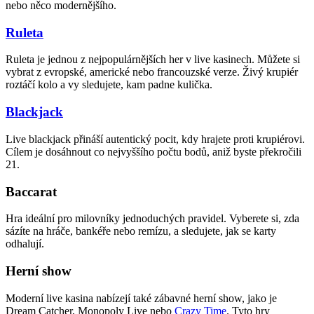
nebo něco modernějšího.
Ruleta
Ruleta je jednou z nejpopulárnějších her v live kasinech. Můžete si
vybrat z evropské, americké nebo francouzské verze. Živý krupiér
roztáčí kolo a vy sledujete, kam padne kulička.
Blackjack
Live blackjack přináší autentický pocit, kdy hrajete proti krupiérovi.
Cílem je dosáhnout co nejvyššího počtu bodů, aniž byste překročili
21.
Baccarat
Hra ideální pro milovníky jednoduchých pravidel. Vyberete si, zda
sázíte na hráče, bankéře nebo remízu, a sledujete, jak se karty
odhalují.
Herní show
Moderní live kasina nabízejí také zábavné herní show, jako je
Dream Catcher, Monopoly Live nebo
Crazy Time
. Tyto hry