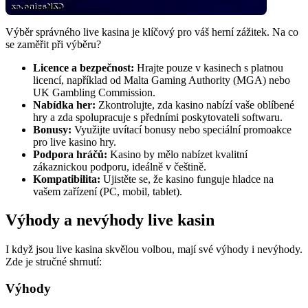
Výběr správného live kasina je klíčový pro váš herní zážitek. Na co
se zaměřit při výběru?
Licence a bezpečnost:
Hrajte pouze v kasinech s platnou
licencí, například od Malta Gaming Authority (MGA) nebo
UK Gambling Commission.
Nabídka her:
Zkontrolujte, zda kasino nabízí vaše oblíbené
hry a zda spolupracuje s předními poskytovateli softwaru.
Bonusy:
Využijte uvítací bonusy nebo speciální promoakce
pro live kasino hry.
Podpora hráčů:
Kasino by mělo nabízet kvalitní
zákaznickou podporu, ideálně v češtině.
Kompatibilita:
Ujistěte se, že kasino funguje hladce na
vašem zařízení (PC, mobil, tablet).
Výhody a nevýhody live kasin
I když jsou live kasina skvělou volbou, mají své výhody i nevýhody.
Zde je stručné shrnutí:
Výhody