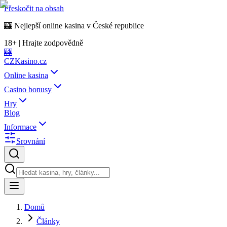
Přeskočit na obsah
🎰 Nejlepší online kasina v České republice
18+ | Hrajte zodpovědně
🎰
CZKasino
.cz
Online kasina
Casino bonusy
Hry
Blog
Informace
Srovnání
Domů
Články