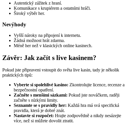
Autentický zážitek z hraní.
Komunikace s krupiérem a ostatními hráči.
Široký výběr her.
Nevýhody
Vyšší nároky na připojení k internetu.
Žádná možnost hrát zdarma.
Méně her než v klasických online kasinech.
Závěr: Jak začít s live kasinem?
Pokud jste připraveni vstoupit do světa live kasin, tady je několik
praktických tipů:
Vyberte si spolehlivé kasino:
Zkontrolujte licence, recenze a
bezpečnostní opatření.
Začněte s menšími sázkami:
Pokud jste nováčkem, raději
začněte s nízkými limity.
Seznamte se s pravidly her:
Každá hra má svá specifická
pravidla, která je dobré znát.
Nastavte si rozpočet:
Hrajte zodpovědně a nikdy nesázejte
více, než si můžete dovolit ztratit.